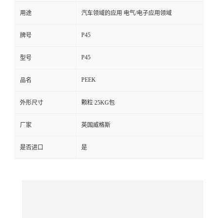
用途
汽车领域的应用 电气/电子应用领域
留
P45
牌号
言
P45
型号
PEEK
品名
外形尺寸
颗粒 25KG包
厂家
英国威格斯
是否进口
是