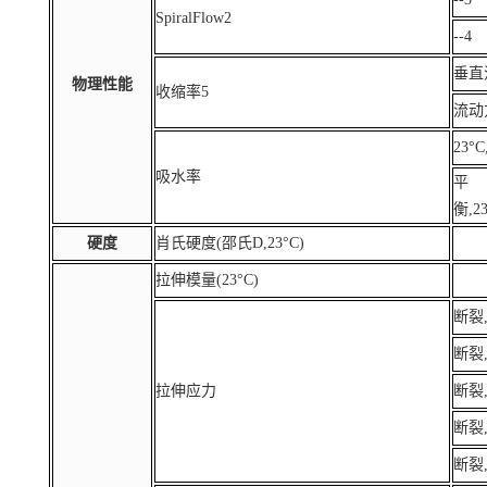
SpiralFlow2
--4
垂直流
物理性能
收缩率5
流动方
23°C
吸水率
平
衡,23
硬度
肖氏硬度(邵氏D,23°C)
拉伸模量(23°C)
断裂,
断裂,
拉伸应力
断裂,
断裂,
断裂,