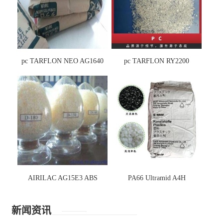
pc TARFLON NEO AG1640
pc TARFLON RY2200
AIRILAC AG15E3 ABS
PA66 Ultramid A4H
新闻资讯