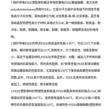
1.碳纤导电PEEK塑胶原料概念导电防静电PEEK聚醚醚酮，英文名称
polyetheretherketone(简称PEEK)，它是分子主链中含有链节的线性芳香
族高分子化合物。其构成单位为氧-对亚苯基-氧-羰-对亚苯基，是芳香
族结晶型热塑性高分子材料,其熔点为334C,具**械强度高、耐高温、耐
冲击、阻燃、耐酸碱、耐水解、耐磨、耐疲劳、耐辐照及良好的电性
能。
2.碳纤导电PEEK的特点PEEK耐高温热性能十分**，可在250℃下长期
使用，瞬间使用温度可达315℃;其刚性大，尺寸稳定性，线胀系数较
小，接近于金属铝材料;PEEK化学稳定性好，对酸、碱及几乎所有的都
有很强的抗腐蚀能力，同时具有阻燃、抗*射等性能;PEEK耐滑动磨损
和微动磨损耗的性能优异，尤其是能在250℃下保持高耐磨性和低摩擦
因数;此外，PEEK易于挤出和成型。此外，PEEK还具有自润滑性好、
易加工、绝缘性稳定、耐水解等优能
3.PEEK塑胶原料的物理性能耐高温:PEEK树脂具有较高的熔点(334C)和
玻璃化转变温度(143°℃)，连续使用温度为260℃，其30%GF或CF增强
牌号的负载热变型温度高达316℃。机械特性:PEEK(聚醚醚酮)塑胶原料