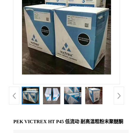
公
司
动
态
产
品
展
厅
PEK VICTREX HT P45 低流动 耐高温粗粉末聚醚酮
证