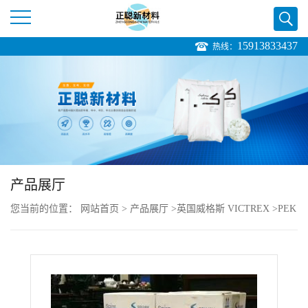
15913833437
热线：
公
司
首
页
产品展厅
公
您当前的位置：
网站首页
>
产品展厅
>
英国威格斯 VICTREX
>
PEK
司
VICTREX HT P45 低流动 耐高温粗粉末聚醚酮
介
绍