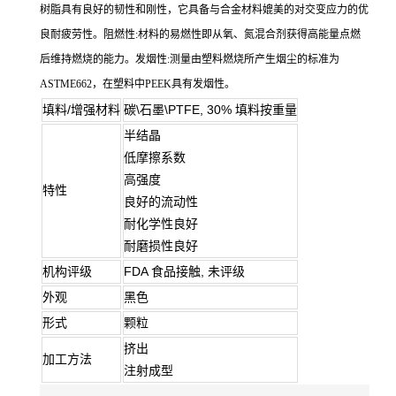
树脂具有良好的韧性和刚性，它具备与合金材料媲美的对交变应力的优
良耐疲劳性。阻燃性:材料的易燃性即从氧、氮混合剂获得高能量点燃
后维持燃烧的能力。发烟性:测量由塑料燃烧所产生烟尘的标准为
ASTME662，在塑料中PEEK具有发烟性。
填料/增强材料
碳\石墨\PTFE, 30% 填料按重量
半结晶
低摩擦系数
高强度
特性
良好的流动性
耐化学性良好
耐磨损性良好
机构评级
FDA 食品接触, 未评级
外观
黑色
形式
颗粒
挤出
加工方法
注射成型