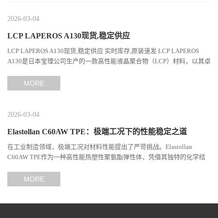
2026-03-04
LCP LAPEROS A130现货,稳定供应
LCP LAPEROS A130现货,稳定供应 实时库存,原装速发 LCP LAPEROS
A130是日本宝理公司生产的一款高性能液晶聚合物（LCP）材料，以其卓
越的机械性能、耐热性和加工性能在工程塑料领域占据...
MORE
2026-03-04
Elastollan C60AW TPE：极端工况下的性能稳定之道
在工业制造领域，极端工况对材料性能提出了严苛挑战。Elastollan
C60AW TPE作为一种高性能热塑性聚氨酯弹性体，凭借其独特的化学结
构与工艺设计，在高温、高负荷、化学腐蚀等极端环境下展现...
MORE