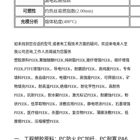
漏电起痕指数
可燃性
灼热丝易燃指数(2.00mm)
充模分析
熔体粘度(400°C)
如未找到您合适的型号,或者有工程技术方面的疑问，欢迎来电来人至
我公司咨询,工作人员竭诚为您服务
塑胶原料PEEK,聚醚醚酮PEEK,纯树脂PEEK,玻纤增强PEEK，碳纤增强
PEEK,PTFE增强PEEK，导电PEEK，耐磨损PEEK，高纯度PEEK，专有
填料PEEK，食品级PEEK，电镀PEEK，高强度PEEK，可焊接EEK，矿
物填充PEEK，耐高温PEEK,绝缘PEEK，耐化学性PEEK，高耐热
PEEK，抗射PEEK，耐水解PEEK，激光标记PEEK，耐磨蚀PEEK，粉
状PEEK，低萃取物PEEK，涂敷应用PEEK，静电喷涂PEEK，石墨增强
PEEK，医疗级PEEK，杀菌PEEK，复合物PEEK，薄膜涂敷PEEK，低
摩擦PEEK，压缩模塑PEEK.
一、工程塑胶原料：PC防火,PC加纤，PC耐寒,PA6