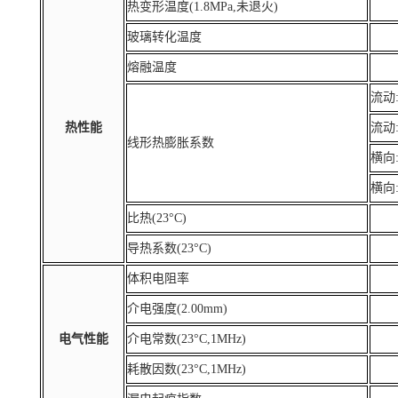
热变形温度(1.8MPa,未退火)
玻璃转化温度
熔融温度
流动:
热性能
流动:
线形热膨胀系数
横向:
横向:
比热(23°C)
导热系数(23°C)
体积电阻率
介电强度(2.00mm)
电气性能
介电常数(23°C,1MHz)
耗散因数(23°C,1MHz)